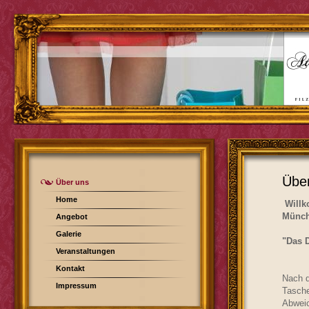
Übe
Über uns
Home
Willko
Mü
Angebot
Galerie
"Das D
Veranstaltungen
das
Kontakt
Nach d
Impressum
Tasche
Abweic