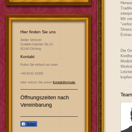
Heraus
Tradit
interp
Mit vi
"verlo
Strass
Hier finden Sie uns
Extrav
Atelier Verlockt
Gottlieb-Daimler-Str.14
82140 Olching
Die Gr
Kindhe
Kontakt
Modisti
Rufen Sie einfach an unter
Works
Letzte
+49 8142 16355
kopfex
oder nutzen Sie unser
Kontaktformular
.
Tea
Öffnungszeiten nach
Vereinbarung
Teilen