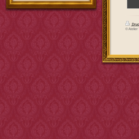
Druc
© Atelier